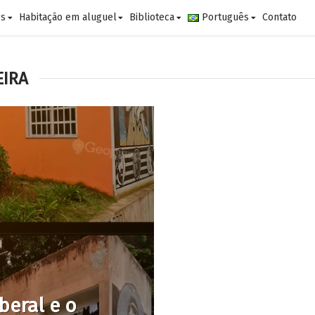
es
Habitação em aluguel
Biblioteca
Português
Contato
EIRA
eral e o