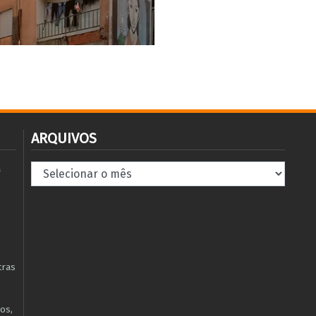
ARQUIVOS
Arquivos
à
tras
os,