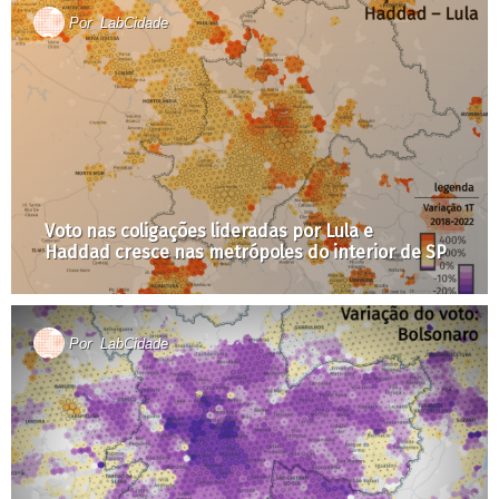
Por
LabCidade
Voto nas coligações lideradas por Lula e
Haddad cresce nas metrópoles do interior de SP
Por
LabCidade