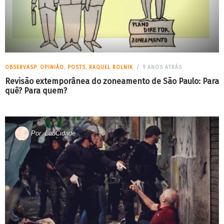
OBSERVASP
,
OPINIÃO
,
POSTS
,
RAQUEL ROLNIK
9 ANOS ATRÁS
Revisão extemporânea do zoneamento de São Paulo: Para
quê? Para quem?
Por
LabCidade