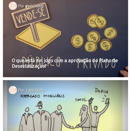
Por
LabCidade
O que está em jogo com a aprovação do Plano de
Desestatização?
Por
LabCidade