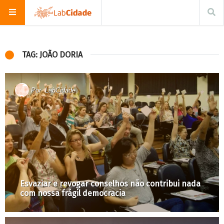
TAG: JOÃO DORIA
Por
LabCidade
Esvaziar e revogar conselhos não contribui nada
com nossa frágil democracia