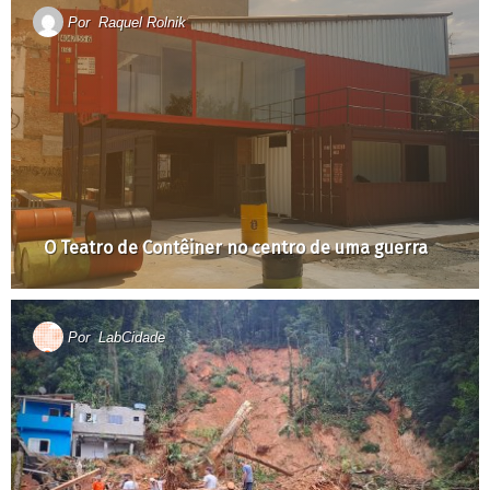
Por
Raquel Rolnik
O Teatro de Contêiner no centro de uma guerra
Por
LabCidade