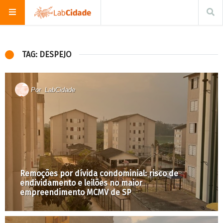
TAG: DESPEJO
Por
LabCidade
Remoções por dívida condominial: risco de
endividamento e leilões no maior
empreendimento MCMV de SP