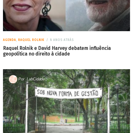
AGENDA
,
RAQUEL ROLNIK
8 ANOS ATRÁS
Raquel Rolnik e David Harvey debatem influência
geopolítica no direito à cidade
Por
LabCidade