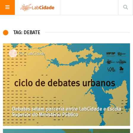
TAG: DEBATE
Por
LabCidade
Debates selam parceria entre LabCidade e Escola
Superior do Ministério Público