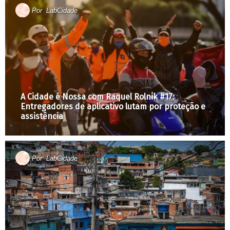
Por
LabCidade
A Cidade é Nossa com Raquel Rolnik #17:
Entregadores de aplicativo lutam por proteção e
assistência
Por
LabCidade