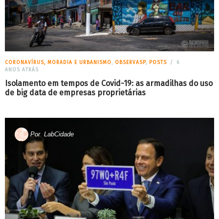
CORONAVÍRUS, MORADIA E URBANISMO
,
OBSERVASP
,
POSTS
6
ANOS ATRÁS
Isolamento em tempos de Covid-19: as armadilhas do uso
de big data de empresas proprietárias
Por
LabCidade