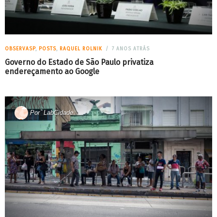
OBSERVASP
,
POSTS
,
RAQUEL ROLNIK
7 ANOS ATRÁS
Governo do Estado de São Paulo privatiza
endereçamento ao Google
Por
LabCidade