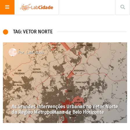
TAG: VETOR NORTE
Por
LabCidade
As Grandes Intervenções Urbanas no Vetor Norte
da Região Metropolitana de Belo Horizonte