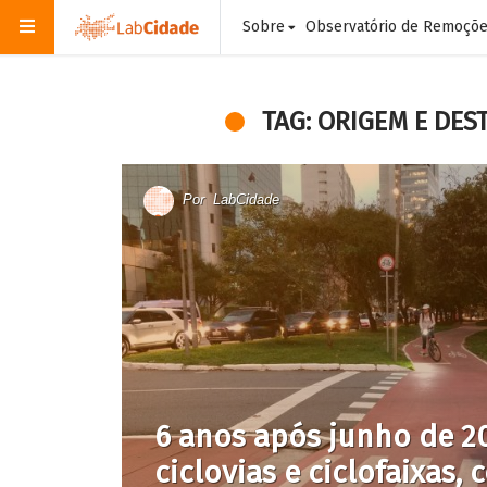
Sobre
Observatório de Remoçõ
TAG: ORIGEM E DES
Por
LabCidade
6 anos após junho de 20
ciclovias e ciclofaixas,