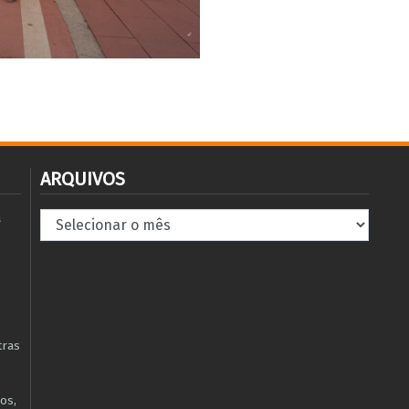
ARQUIVOS
Arquivos
à
tras
os,