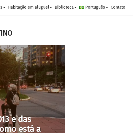
es
Habitação em aluguel
Biblioteca
Português
Contato
TINO
13 e das
 como está a