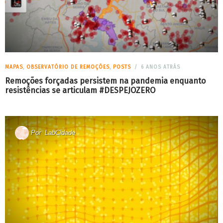
MAPAS
,
OBSERVATÓRIO DE REMOÇÕES
,
POSTS
6 ANOS ATRÁS
Remoções forçadas persistem na pandemia enquanto
resistências se articulam #DESPEJOZERO
Por
LabCidade