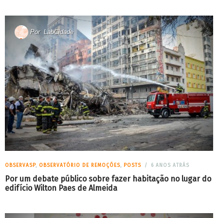
Por
LabCidade
OBSERVASP
,
OBSERVATÓRIO DE REMOÇÕES
,
POSTS
6 ANOS ATRÁS
Por um debate público sobre fazer habitação no lugar do
edifício Wilton Paes de Almeida