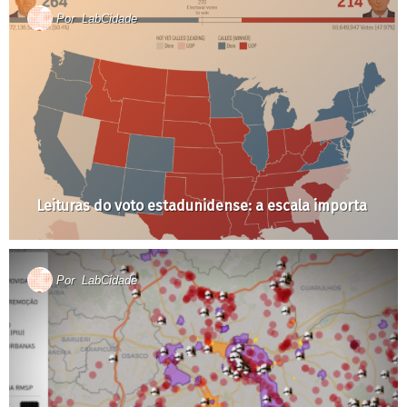
Por
LabCidade
Leituras do voto estadunidense: a escala importa
Por
LabCidade