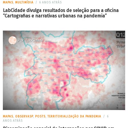
MAPAS
,
MULTIMÍDIA
6 ANOS ATRÁS
LabCidade divulga resultados de seleção para a oficina
“Cartografias e narrativas urbanas na pandemia”
Por
LabCidade
MAPAS
,
OBSERVASP
,
POSTS
,
TERRITORIALIZAÇÃO DA PANDEMIA
6
ANOS ATRÁS