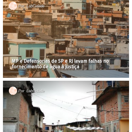
Por
LabCidade
MP e Defensorias de SP e RJ levam falhas no
fornecimento de água à justiça
Por
LabCidade