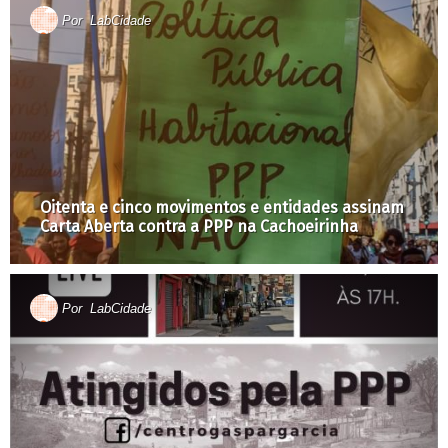
Por
LabCidade
Oitenta e cinco movimentos e entidades assinam
Carta Aberta contra a PPP na Cachoeirinha
Por
LabCidade