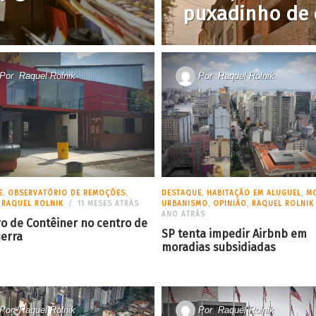
puxadinho de 
Por
Raquel Rolnik
Por
Raquel Rolnik
E
,
OBSERVATÓRIO DE REMOÇÕES
,
DESTAQUE
,
HABITAÇÃO EM ALUGUEL
,
MO
,
RAQUEL ROLNIK
11 MESES ATRÁS
URBANISMO
,
OPINIÃO
,
RAQUEL ROLNIK
ANO ATRÁS
ro de Contêiner no centro de
SP tenta impedir Airbnb em
erra
moradias subsidiadas
Por
Raquel Rolnik
Por
Raquel Rolnik