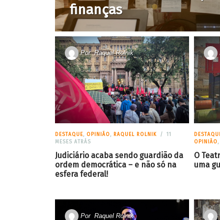
finanças
Por
Raquel Rolnik
DESTAQUE
,
OPINIÃO
,
RAQUEL ROLNIK
11
DESTAQU
MESES ATRÁS
OPINIÃO
Judiciário acaba sendo guardião da
O Teat
ordem democrática – e não só na
uma gu
esfera federal!
Por
Raquel Rolnik