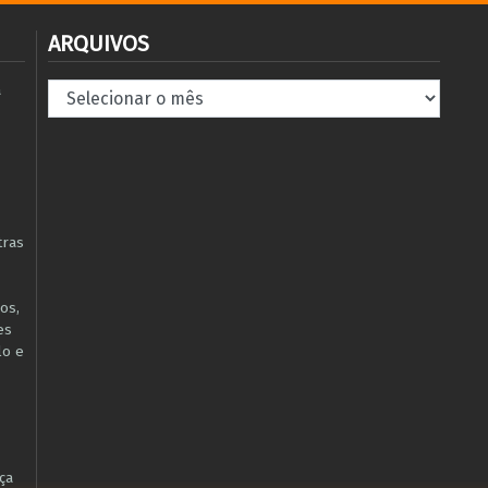
ARQUIVOS
Arquivos
à
tras
os,
es
lo e
ça