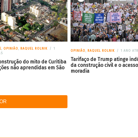
E
,
OPINIÃO
,
RAQUEL ROLNIK
1
OPINIÃO
,
RAQUEL ROLNIK
1 ANO AT
ÁS
Tarifaço de Trump atinge ind
onstrução do mito de Curitiba
da construção civil e o acesso
lições não aprendidas em São
moradia
IOR