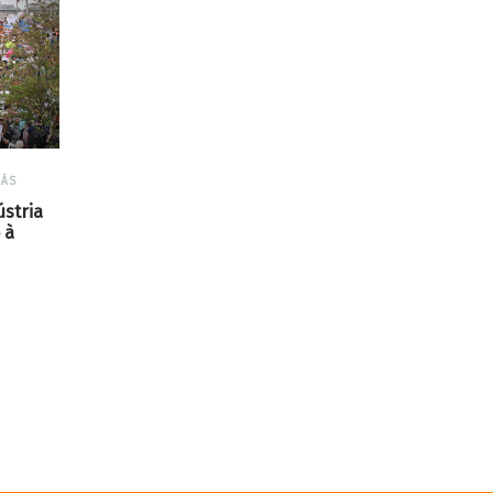
RÁS
ústria
 à