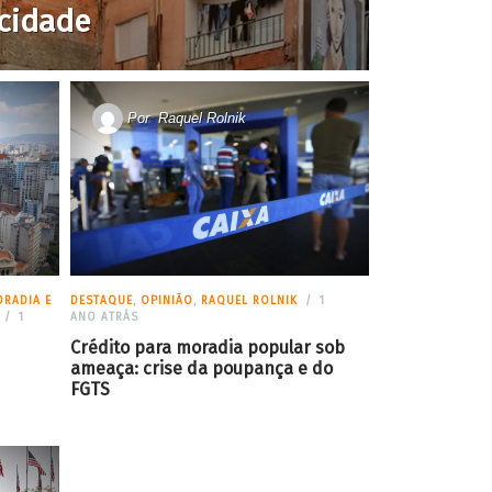
cidade
Por
Raquel Rolnik
RADIA E
DESTAQUE
,
OPINIÃO
,
RAQUEL ROLNIK
1
1
ANO ATRÁS
Crédito para moradia popular sob
ameaça: crise da poupança e do
FGTS