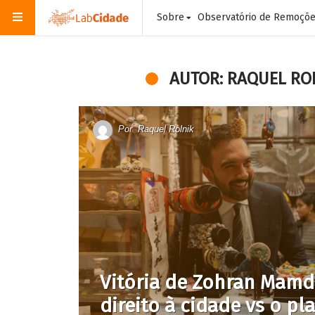
Sobre
Observatório de Remoçõ
AUTOR: RAQUEL RO
Por
Raquel Rolnik
Vitória de Zohran Mamd
direito à cidade vs o p