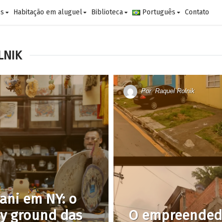
es
Habitação em aluguel
Biblioteca
Português
Contato
LNIK
Por
Raquel Rolnik
ani em NY: o
lay ground das
O empreendedo