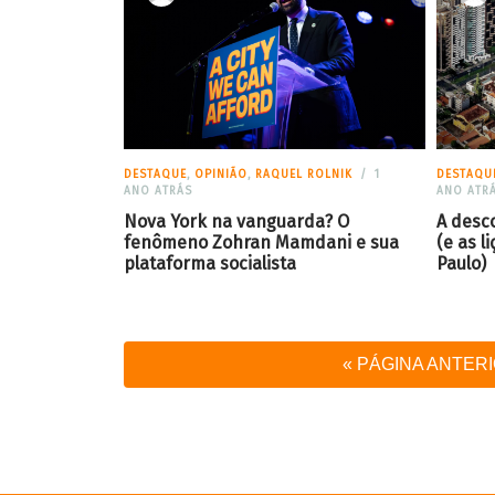
DESTAQUE
,
OPINIÃO
,
RAQUEL ROLNIK
1
DESTAQU
ANO ATRÁS
ANO ATR
Nova York na vanguarda? O
A desc
fenômeno Zohran Mamdani e sua
(e as 
plataforma socialista
Paulo)
« PÁGINA ANTER