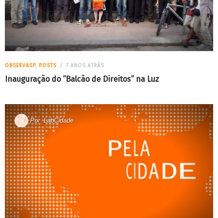
OBSERVASP
,
POSTS
7 ANOS ATRÁS
Inauguração do “Balcão de Direitos” na Luz
Por
LabCidade