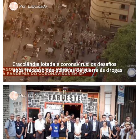
Por
LabCidade
Cracolândia lotada e coronavírus: os desafios
após fracasso das políticas de guerra às drogas
Por
LabCidade