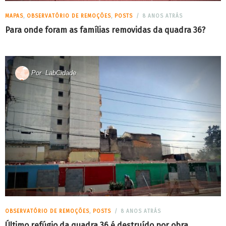
MAPAS
,
OBSERVATÓRIO DE REMOÇÕES
,
POSTS
8 ANOS ATRÁS
Para onde foram as famílias removidas da quadra 36?
Por
LabCidade
OBSERVATÓRIO DE REMOÇÕES
,
POSTS
8 ANOS ATRÁS
Último refúgio da quadra 36 é destruído por obra