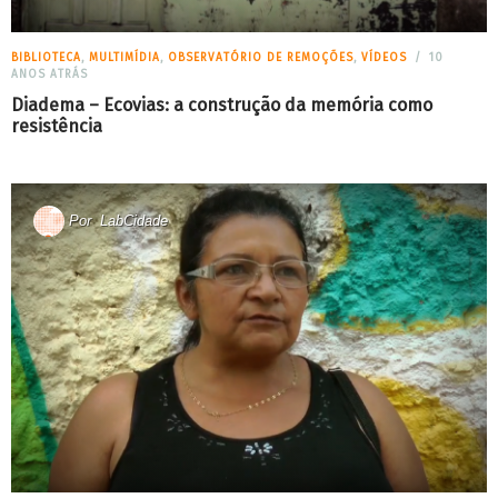
BIBLIOTECA
,
MULTIMÍDIA
,
OBSERVATÓRIO DE REMOÇÕES
,
VÍDEOS
10
ANOS ATRÁS
Diadema – Ecovias: a construção da memória como
resistência
Por
LabCidade