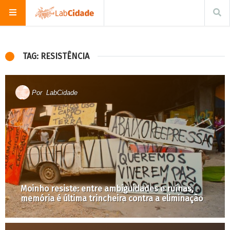
TAG: RESISTÊNCIA
Por
LabCidade
Moinho resiste: entre ambiguidades e ruínas,
memória é última trincheira contra a eliminação