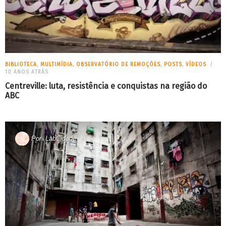
BIBLIOTECA
,
MULTIMÍDIA
,
OBSERVATÓRIO DE REMOÇÕES
,
POSTS
,
VÍDEOS
10 ANOS ATRÁS
Centreville: luta, resistência e conquistas na região do
ABC
Por
LabCidade