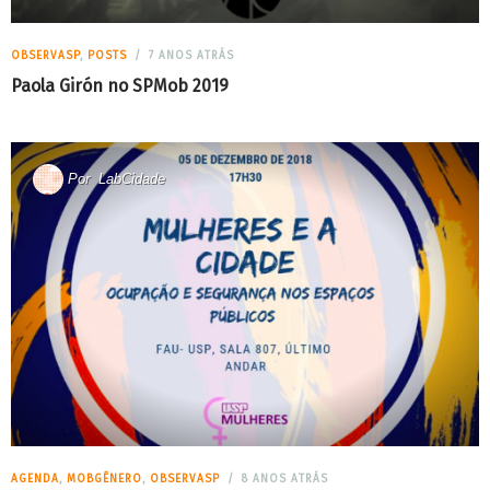
OBSERVASP
,
POSTS
7 ANOS ATRÁS
Paola Girón no SPMob 2019
Por
LabCidade
AGENDA
,
MOBGÊNERO
,
OBSERVASP
8 ANOS ATRÁS