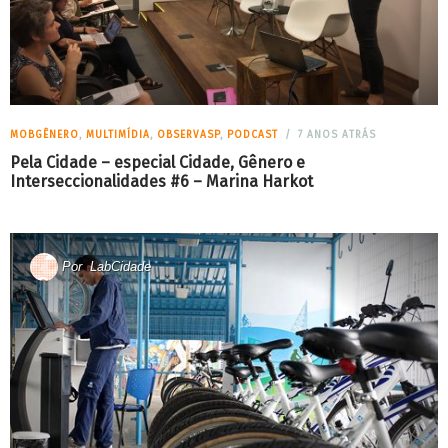
MOBGÊNERO
,
MULTIMÍDIA
,
OBSERVASP
,
PODCAST
7 ANOS ATRÁS
Pela Cidade – especial Cidade, Gênero e
Interseccionalidades #6 – Marina Harkot
Por
LabCidade