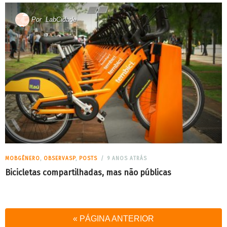
Por
LabCidade
MOBGÊNERO
,
OBSERVASP
,
POSTS
9 ANOS ATRÁS
Bicicletas compartilhadas, mas não públicas
« PÁGINA ANTERIOR