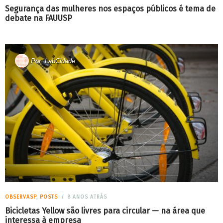
Segurança das mulheres nos espaços públicos é tema de
debate na FAUUSP
Por
LabCidade
OBSERVASP
,
POSTS
8 ANOS ATRÁS
Bicicletas Yellow são livres para circular — na área que
interessa à empresa