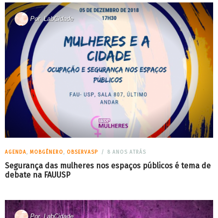
Por
LabCidade
AGENDA
,
MOBGÊNERO
,
OBSERVASP
8 ANOS ATRÁS
Segurança das mulheres nos espaços públicos é tema de
debate na FAUUSP
Por
LabCidade