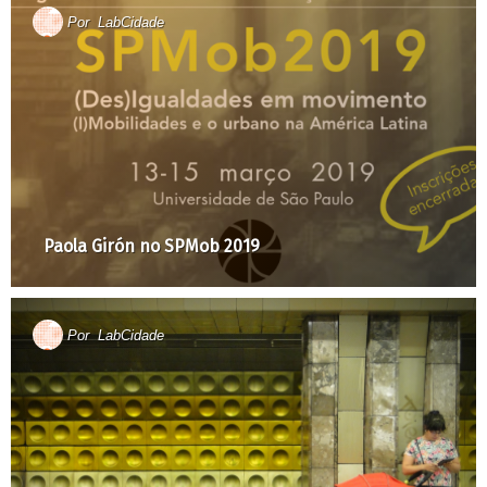
Por
LabCidade
Paola Girón no SPMob 2019
Por
LabCidade