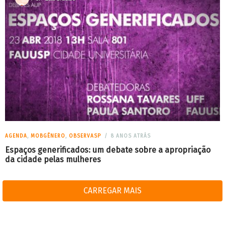
AGENDA
,
MOBGÊNERO
,
OBSERVASP
8 ANOS ATRÁS
Espaços generificados: um debate sobre a apropriação
da cidade pelas mulheres
CARREGAR MAIS