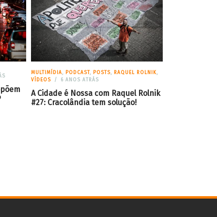
MULTIMÍDIA
,
PODCAST
,
POSTS
,
RAQUEL ROLNIK
,
ÁS
VÍDEOS
6 ANOS ATRÁS
ropõem
A Cidade é Nossa com Raquel Rolnik
P
#27: Cracolândia tem solução!