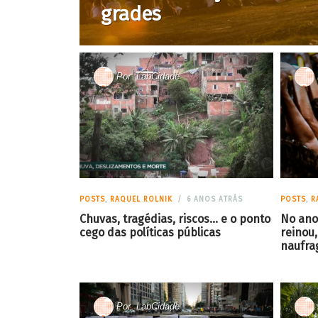
grades
Por
LabCidade
POSTS
,
RAQUEL ROLNIK
6 ANOS ATRÁS
POSTS
,
R
Chuvas, tragédias, riscos… e o ponto
No ano
cego das políticas públicas
reinou,
naufra
Por
LabCidade