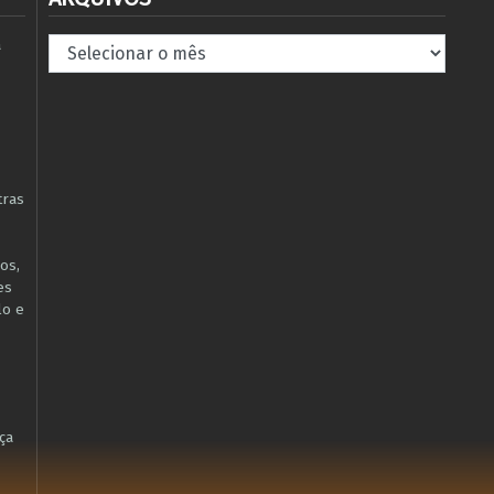
Arquivos
à
tras
os,
es
lo e
ça