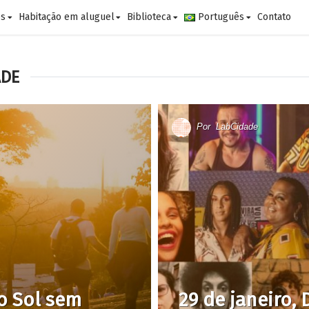
es
Habitação em aluguel
Biblioteca
Português
Contato
ADE
Por
LabCidade
o Sol sem
29 de janeiro,