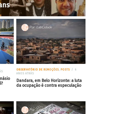
rans
Por
LabCidade
OBSERVATÓRIO DE REMOÇÕES
,
POSTS
6
ÁS
ANOS ATRÁS
násio
Dandara, em Belo Horizonte: a luta
ê?
da ocupação é contra especulação
Por
LabCidade