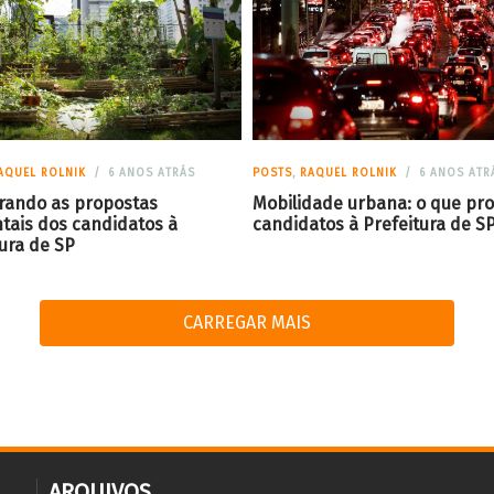
AQUEL ROLNIK
6 ANOS ATRÁS
POSTS
,
RAQUEL ROLNIK
6 ANOS ATR
ando as propostas
Mobilidade urbana: o que p
tais dos candidatos à
candidatos à Prefeitura de S
ura de SP
CARREGAR MAIS
ARQUIVOS