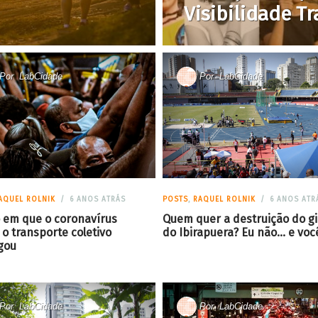
Visibilidade T
Por
LabCidade
Por
LabCidade
AQUEL ROLNIK
6 ANOS ATRÁS
POSTS
,
RAQUEL ROLNIK
6 ANOS ATR
 em que o coronavírus
Quem quer a destruição do gi
 o transporte coletivo
do Ibirapuera? Eu não… e voc
gou
Por
LabCidade
Por
LabCidade