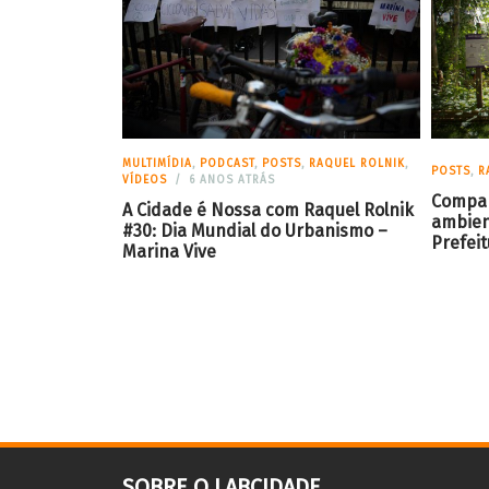
MULTIMÍDIA
,
PODCAST
,
POSTS
,
RAQUEL ROLNIK
,
POSTS
,
R
VÍDEOS
6 ANOS ATRÁS
Compar
A Cidade é Nossa com Raquel Rolnik
ambien
#30: Dia Mundial do Urbanismo –
Prefeit
Marina Vive
SOBRE O LABCIDADE