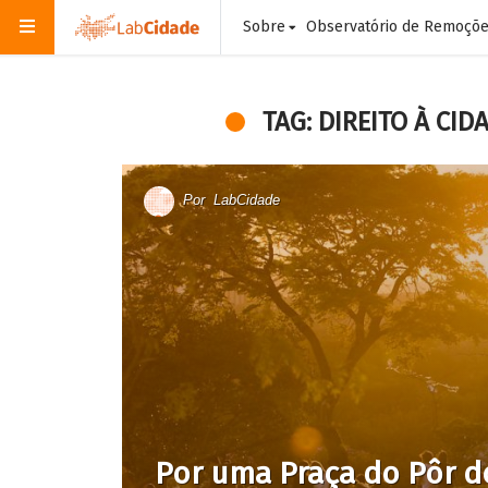
Sobre
Observatório de Remoçõ
TAG: DIREITO À CID
Por
LabCidade
Por uma Praça do Pôr d