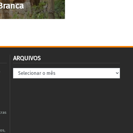
Branca
ARQUIVOS
Arquivos
à
tras
os,