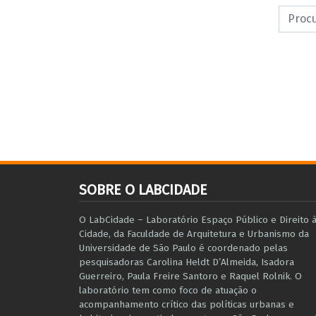
SOBRE O LABCIDADE
O LabCidade – Laboratório Espaço Público e Direito 
Cidade, da Faculdade de Arquitetura e Urbanismo da
Universidade de São Paulo é coordenado pelas
pesquisadoras Carolina Heldt D’Almeida, Isadora
Guerreiro, Paula Freire Santoro e Raquel Rolnik. O
laboratório tem como foco de atuação o
acompanhamento crítico das políticas urbanas e