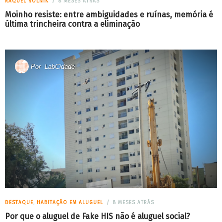
RAQUEL ROLNIK
8 MESES ATRÁS
Moinho resiste: entre ambiguidades e ruínas, memória é
última trincheira contra a eliminação
Por
LabCidade
DESTAQUE
,
HABITAÇÃO EM ALUGUEL
8 MESES ATRÁS
Por que o aluguel de Fake HIS não é aluguel social?