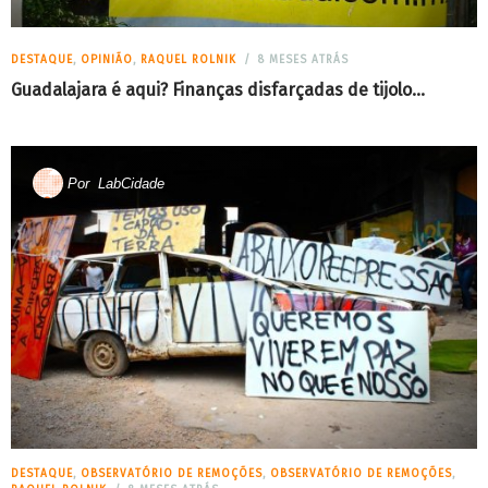
DESTAQUE
,
OPINIÃO
,
RAQUEL ROLNIK
8 MESES ATRÁS
Guadalajara é aqui? Finanças disfarçadas de tijolo…
Por
LabCidade
DESTAQUE
,
OBSERVATÓRIO DE REMOÇÕES
,
OBSERVATÓRIO DE REMOÇÕES
,