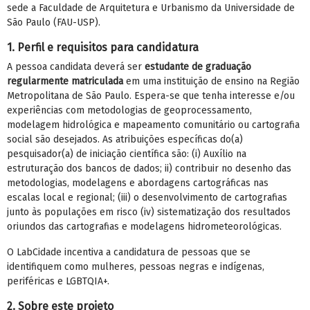
sede a Faculdade de Arquitetura e Urbanismo da Universidade de
São Paulo (FAU-USP).
1. Perfil e requisitos para candidatura
A pessoa candidata deverá ser
estudante de graduação
regularmente matriculada
em uma instituição de ensino na Região
Metropolitana de São Paulo. Espera-se que tenha interesse e/ou
e
xperiências com metodologias
de geoprocessamento,
modelagem hidrológica
e mapeamento comunitário ou cartografia
social são desejados. As atribuições específicas do(a)
pesquisador(a) de iniciação científica são: (i)
Auxílio na
estruturação dos bancos de dados;
ii) contribuir no desenho das
metodologias,
modelagens
e abordagens cartográficas nas
escalas local e
regional
; (iii) o desenvolvimento de cartografias
junto às populações em risco (iv) sistematização dos resultados
oriundos das cartografias e
modelagens hidrometeorológicas
.
O LabCidade incentiva a candidatura de pessoas que se
identifiquem como mulheres, pessoas negras e indígenas,
periféricas e LGBTQIA+.
2. Sobre este projeto