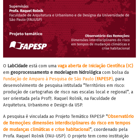
O
LabCidade
está com uma
vaga aberta de Iniciação Científica (IC)
em
geoprocessamento e modelagem hidrológica
com bolsa da
Fundação de Amparo à Pesquisa de São Paulo (
FAPESP
)
, para
desenvolvimento de pesquisa intitulada
“
Territórios em risco:
produção de cartografias de risco nas escalas local e regional
”
, a
ser orientada pela Profª. Raquel Rolnik, na Faculdade de
Arquitetura, Urbanismo e Design da USP.
A pesquisa é vinculada ao Projeto Temático FAPESP
“
Observatório
de Remoções: dimensões interdisciplinares do risco em tempos
de mudanças climáticas e crise habitacional
”
, coordenado pela
Profa. Raquel Rolnik (FAU-USP). O projeto tem como instituição